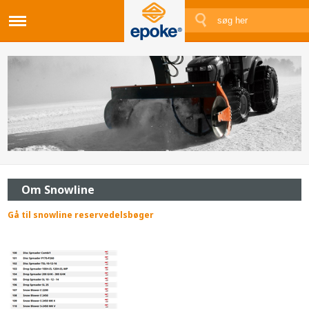
Om Snowline
Gå til snowline reservedelsbøger