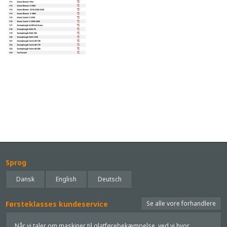
Sprog
Dansk
English
Deutsch
Førsteklasses kundeservice
Se alle vore forhandlere
Når vi taler om maskiner til glatførebekæmpelse, ved vi hvor