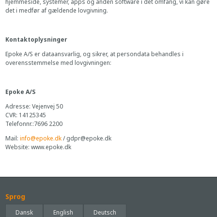
hjemmeside, systemer, apps og anden software i det omfang, vi kan gøre
det i medfør af gældende lovgivning.
Kontaktoplysninger
Epoke A/S er dataansvarlig, og sikrer, at persondata behandles i
overensstemmelse med lovgivningen:
Epoke A/S
Adresse: Vejenvej 50
CVR: 14125345
Telefonnr.:7696 2200
Mail:
info@epoke.dk
/ gdpr@epoke.dk
Website: www.epoke.dk
Sprog
Dansk
English
Deutsch