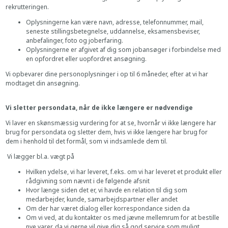
rekrutteringen.
Oplysningerne kan være navn, adresse, telefonnummer, mail,
seneste stillingsbetegnelse, uddannelse, eksamensbeviser,
anbefalinger, foto og joberfaring.
Oplysningerne er afgivet af dig som jobansøger i forbindelse med
en opfordret eller uopfordret ansøgning.
Vi opbevarer dine personoplysninger i op til 6 måneder, efter at vi har
modtaget din ansøgning.
Vi sletter persondata, når de ikke længere er nødvendige
Vi laver en skønsmæssig vurdering for at se, hvornår vi ikke længere har
brug for persondata og sletter dem, hvis vi ikke længere har brug for
dem i henhold til det formål, som vi indsamlede dem til.
Vi lægger bl.a. vægt på
Hvilken ydelse, vi har leveret, f.eks. om vi har leveret et produkt eller
rådgivning som nævnt i de følgende afsnit
Hvor længe siden det er, vi havde en relation til dig som
medarbejder, kunde, samarbejdspartner eller andet
Om der har været dialog eller korrespondance siden da
Om vi ved, at du kontakter os med jævne mellemrum for at bestille
nye varer, da vi gerne vil give dig så god service som muligt