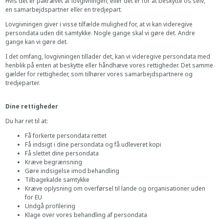
Hvis det er påkrævet af lovgivningen, eller det er for at beskytte os selv,
en samarbejdspartner eller en tredjepart.
Lovgivningen giver i visse tilfælde mulighed for, at vi kan videregive
persondata uden dit samtykke. Nogle gange skal vi gøre det. Andre
gange kan vi gøre det.
I det omfang, lovgivningen tillader det, kan vi videregive persondata med
henblik på enten at beskytte eller håndhæve vores rettigheder. Det samme
gælder for rettigheder, som tilhører vores samarbejdspartnere og
tredjeparter.
Dine rettigheder
Du har ret til at:
Få forkerte persondata rettet
Få indsigt i dine persondata og få udleveret kopi
Få slettet dine persondata
Kræve begrænsning
Gøre indsigelse imod behandling
Tilbagekalde samtykke
Kræve oplysning om overførsel til lande og organisationer uden
for EU
Undgå profilering
Klage over vores behandling af persondata