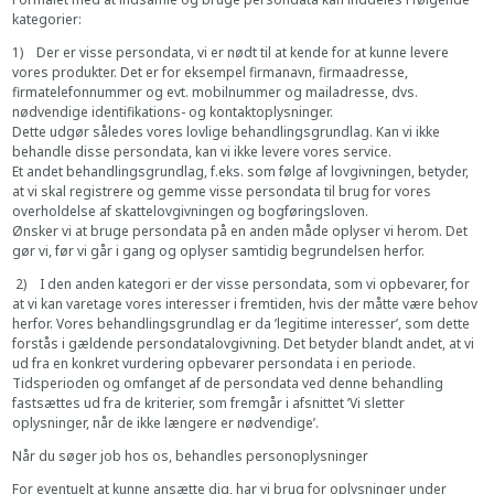
kategorier:
1) Der er visse persondata, vi er nødt til at kende for at kunne levere
vores produkter. Det er for eksempel firmanavn, firmaadresse,
firmatelefonnummer og evt. mobilnummer og mailadresse, dvs.
nødvendige identifikations- og kontaktoplysninger.
Dette udgør således vores lovlige behandlingsgrundlag. Kan vi ikke
behandle disse persondata, kan vi ikke levere vores service.
Et andet behandlingsgrundlag, f.eks. som følge af lovgivningen, betyder,
at vi skal registrere og gemme visse persondata til brug for vores
overholdelse af skattelovgivningen og bogføringsloven.
Ønsker vi at bruge persondata på en anden måde oplyser vi herom. Det
gør vi, før vi går i gang og oplyser samtidig begrundelsen herfor.
2) I den anden kategori er der visse persondata, som vi opbevarer, for
at vi kan varetage vores interesser i fremtiden, hvis der måtte være behov
herfor. Vores behandlingsgrundlag er da ’legitime interesser’, som dette
forstås i gældende persondatalovgivning. Det betyder blandt andet, at vi
ud fra en konkret vurdering opbevarer persondata i en periode.
Tidsperioden og omfanget af de persondata ved denne behandling
fastsættes ud fra de kriterier, som fremgår i afsnittet ’Vi sletter
oplysninger, når de ikke længere er nødvendige’.
Når du søger job hos os, behandles personoplysninger
For eventuelt at kunne ansætte dig, har vi brug for oplysninger under