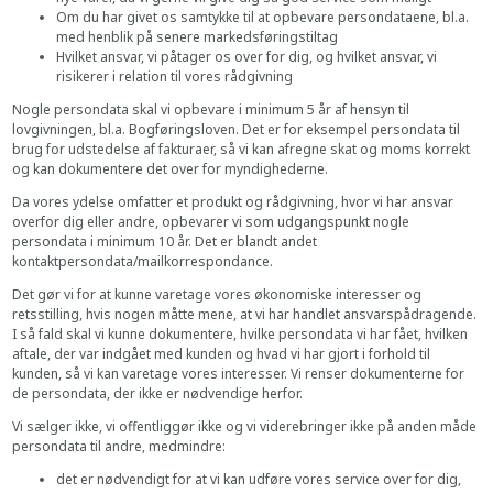
Om du har givet os samtykke til at opbevare persondataene, bl.a.
med henblik på senere markedsføringstiltag
Hvilket ansvar, vi påtager os over for dig, og hvilket ansvar, vi
risikerer i relation til vores rådgivning
Nogle persondata skal vi opbevare i minimum 5 år af hensyn til
lovgivningen, bl.a. Bogføringsloven. Det er for eksempel persondata til
brug for udstedelse af fakturaer, så vi kan afregne skat og moms korrekt
og kan dokumentere det over for myndighederne.
Da vores ydelse omfatter et produkt og rådgivning, hvor vi har ansvar
overfor dig eller andre, opbevarer vi som udgangspunkt nogle
persondata i minimum 10 år. Det er blandt andet
kontaktpersondata/mailkorrespondance.
Det gør vi for at kunne varetage vores økonomiske interesser og
retsstilling, hvis nogen måtte mene, at vi har handlet ansvarspådragende.
I så fald skal vi kunne dokumentere, hvilke persondata vi har fået, hvilken
aftale, der var indgået med kunden og hvad vi har gjort i forhold til
kunden, så vi kan varetage vores interesser. Vi renser dokumenterne for
de persondata, der ikke er nødvendige herfor.
Vi sælger ikke, vi offentliggør ikke og vi viderebringer ikke på anden måde
persondata til andre, medmindre:
det er nødvendigt for at vi kan udføre vores service over for dig,