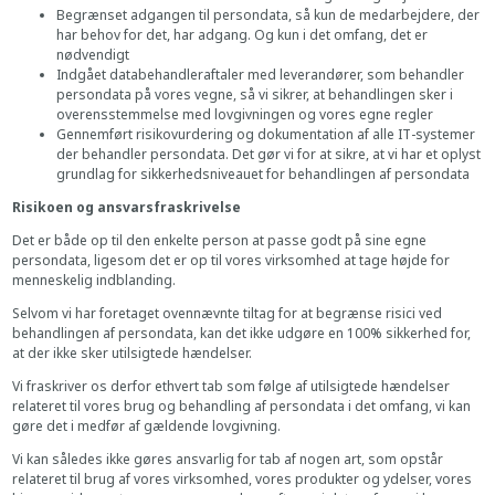
Begrænset adgangen til persondata, så kun de medarbejdere, der
har behov for det, har adgang. Og kun i det omfang, det er
nødvendigt
Indgået databehandleraftaler med leverandører, som behandler
persondata på vores vegne, så vi sikrer, at behandlingen sker i
overensstemmelse med lovgivningen og vores egne regler
Gennemført risikovurdering og dokumentation af alle IT-systemer
der behandler persondata. Det gør vi for at sikre, at vi har et oplyst
grundlag for sikkerhedsniveauet for behandlingen af persondata
Risikoen og ansvarsfraskrivelse
Det er både op til den enkelte person at passe godt på sine egne
persondata, ligesom det er op til vores virksomhed at tage højde for
menneskelig indblanding.
Selvom vi har foretaget ovennævnte tiltag for at begrænse risici ved
behandlingen af persondata, kan det ikke udgøre en 100% sikkerhed for,
at der ikke sker utilsigtede hændelser.
Vi fraskriver os derfor ethvert tab som følge af utilsigtede hændelser
relateret til vores brug og behandling af persondata i det omfang, vi kan
gøre det i medfør af gældende lovgivning.
Vi kan således ikke gøres ansvarlig for tab af nogen art, som opstår
relateret til brug af vores virksomhed, vores produkter og ydelser, vores