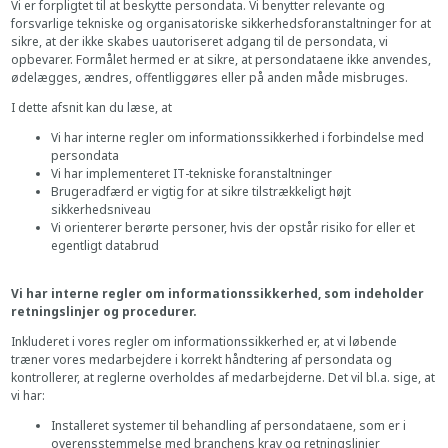
Vi er forpligtet til at beskytte persondata. Vi benytter relevante og
forsvarlige tekniske og organisatoriske sikkerhedsforanstaltninger for at
sikre, at der ikke skabes uautoriseret adgang til de persondata, vi
opbevarer. Formålet hermed er at sikre, at persondataene ikke anvendes,
ødelægges, ændres, offentliggøres eller på anden måde misbruges.
I dette afsnit kan du læse, at
Vi har interne regler om informationssikkerhed i forbindelse med
persondata
Vi har implementeret IT-tekniske foranstaltninger
Brugeradfærd er vigtig for at sikre tilstrækkeligt højt
sikkerhedsniveau
Vi orienterer berørte personer, hvis der opstår risiko for eller et
egentligt databrud
Vi har interne regler om informationssikkerhed, som indeholder
retningslinjer og procedurer.
Inkluderet i vores regler om informationssikkerhed er, at vi løbende
træner vores medarbejdere i korrekt håndtering af persondata og
kontrollerer, at reglerne overholdes af medarbejderne. Det vil bl.a. sige, at
vi har:
Installeret systemer til behandling af persondataene, som er i
overensstemmelse med branchens krav og retningslinjer