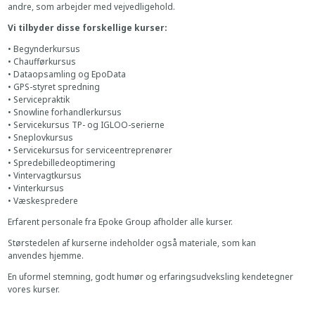
andre, som arbejder med vejvedligehold.
Vi tilbyder disse forskellige kurser:
• Begynderkursus
• Chaufførkursus
• Dataopsamling og EpoData
• GPS-styret spredning
• Servicepraktik
• Snowline forhandlerkursus
• Servicekursus TP- og IGLOO-serierne
• Sneplovkursus
• Servicekursus for serviceentreprenører
• Spredebilledeoptimering
• Vintervagtkursus
• Vinterkursus
• Væskespredere
Erfarent personale fra Epoke Group afholder alle kurser.
Størstedelen af kurserne indeholder også materiale, som kan
anvendes hjemme.
En uformel stemning, godt humør og erfaringsudveksling kendetegner
vores kurser.