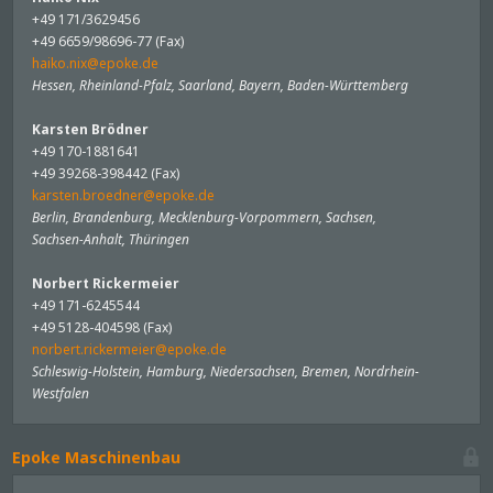
+49 171/3629456
+49 6659/98696-77 (Fax)
haiko.nix@epoke.de
Hessen, Rheinland-Pfalz, Saarland, Bayern, Baden-Württemberg
Karsten Brödner
+49 170-1881641
+49 39268-398442 (Fax)
karsten.broedner@epoke.de
Berlin, Brandenburg, Mecklenburg-Vorpommern, Sachsen,
Sachsen-Anhalt, Thüringen
Norbert Rickermeier
+49 171-6245544
+49 5128-404598 (Fax)
norbert.rickermeier@epoke.de
Schleswig-Holstein, Hamburg, Niedersachsen, Bremen, Nordrhein-
Westfalen
Epoke Maschinenbau