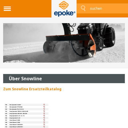
Über Snowline
Zum Snowline Ersatzteilkatalog