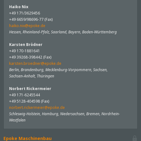
Haiko Nix
+49 171/3629456
+49 6659/98696-77 (Fax)
haiko.nix@epoke.de
Hessen, Rheinland-Pfalz, Saarland, Bayern, Baden-Württemberg
Karsten Brödner
+49 170-1881641
+49 39268-398442 (Fax)
karsten.broedner@epoke.de
Berlin, Brandenburg, Mecklenburg-Vorpommern, Sachsen,
Sachsen-Anhalt, Thüringen
Norbert Rickermeier
+49 171-6245544
+49 5128-404598 (Fax)
norbert.rickermeier@epoke.de
Schleswig-Holstein, Hamburg, Niedersachsen, Bremen, Nordrhein-
Westfalen
Epoke Maschinenbau