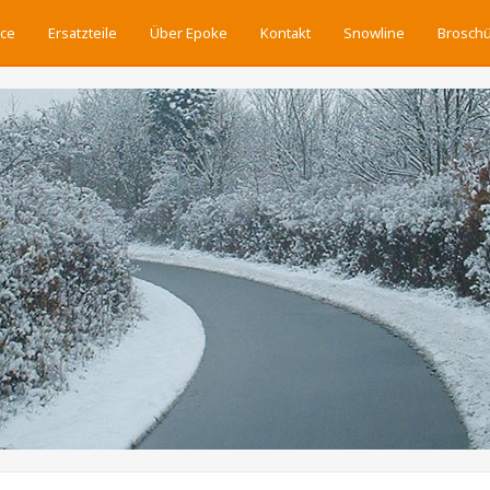
ice
Ersatzteile
Über Epoke
Kontakt
Snowline
Brosch