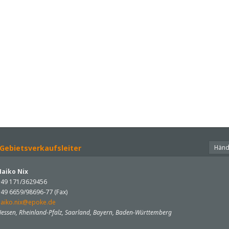
 Gebietsverkaufsleiter
Händ
Haiko Nix
+49 171/3629456
+49 6659/98696-77 (Fax)
haiko.nix@epoke.de
essen, Rheinland-Pfalz, Saarland, Bayern, Baden-Württemberg