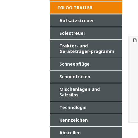
IGLOO TRAILER
Aufsatzstreuer
Solestreuer
Traktor- und
Geräteträger-programm
Schneepflüge
Schneefräsen
Mischanlagen und
Salzsilos
Technologie
Kennzeichen
Abstellen