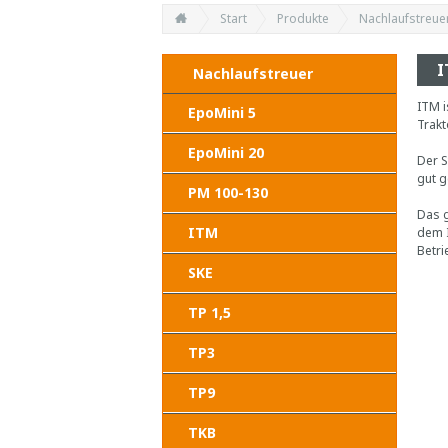
Start
Produkte
Nachlaufstreue
I
Nachlaufstreuer
ITM i
EpoMini 5
Trakt
EpoMini 20
Der S
gut g
PM 100-130
Das g
ITM
dem I
Betri
SKE
TP 1,5
TP3
TP9
TKB