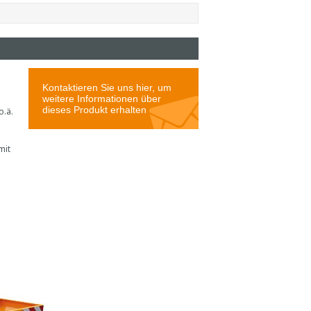
o.ä.
mit