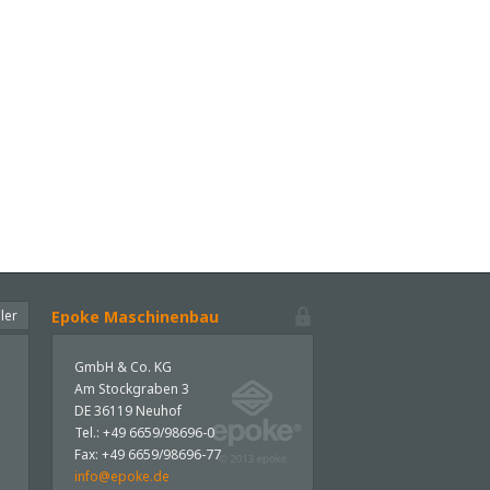
ler
Epoke Maschinenbau
GmbH & Co. KG
Am Stockgraben 3
DE 36119 Neuhof
Tel.: +49 6659/98696-0
Fax: +49 6659/98696-77
info@epoke.de