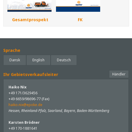
Gesamtprospekt FK
Sprache
Dansk
English
Deutsch
Ihr Gebietsverkaufsleiter
Händler
Haiko Nix
+49 171/3629456
+49 6659/98696-77 (Fax)
haiko.nix@epoke.de
Hessen, Rheinland-Pfalz, Saarland, Bayern, Baden-Württemberg
Karsten Brödner
+49 170-1881641